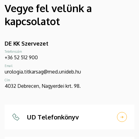
Vegye fel velünk a
kapcsolatot
DE KK Szervezet
Telefonszám
+36 52 512 900
Email
urologia.titkarsag@med.unideb.hu
Cím
4032 Debrecen, Nagyerdei krt. 98.
UD Telefonkönyv