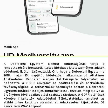
Mobil App
UD Mediversity app
A Debreceni Egyetem kiemelt fontosságúnak tartja a
rendelkezésére bocsátott, illetve birtokába jutott személyes adatok
Az UD Mediversity mobilalkalmazás a Debreceni Egyetem
védelmét. Ezúton tájékoztatjuk Önt, hogy a Debreceni Egyetem a
előremutató fejlesztése, melynek célja, hogy a betegek
2018. május 25. napjától kötelezően alkalmazandó Általános
Adatvédelmi Rendelet alapján felülvizsgálta folyamatait és
és a hozzátartozók egyszerűen, gyorsan
beépítette a GDPR előírásait az adatkezelési és adatvédelmi
eligazodhassanak a Klinikai Központ szolgáltatásai
tevékenységébe. A felhasználók személyes adatait a Debreceni
Egyetem korábban is teljes körültekintéssel kezelte, megfelelve az
között, mert az Ön egészsége a mi prioritásunk. A
érvényben lévő adatkezelési szabályozásoknak. A GDPR előírásait
Debreceni Egyetem egészségügyi ellátáskereső
követve frissítettük Adatvédelmi Tájékoztatónkat, amelyet az
alábbi linkre kattintva olvashat el:
Adatkezelési tájékoztató.
DE
alkalmazása lehetővé teszi felhasználói számára az
Kancellária WAV Központ