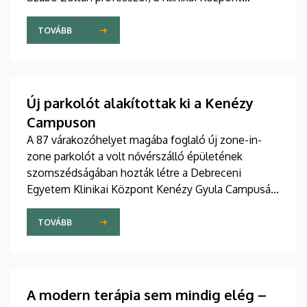
elnöke, valamint Szőllősi Anna ápolási és
szakdolgozói igazgató adta át pénteken
TOVÁBB
ünnepélyes keretek között az Elnöki Hivatalban.
Új parkolót alakítottak ki a Kenézy
Campuson
A 87 várakozóhelyet magába foglaló új zone-in-
zone parkolót a volt nővérszálló épületének
szomszédságában hozták létre a Debreceni
Egyetem Klinikai Központ Kenézy Gyula Campusán.
Az új területet várhatóan augusztusban nyitják meg
a járművek előtt.
TOVÁBB
A modern terápia sem mindig elég –