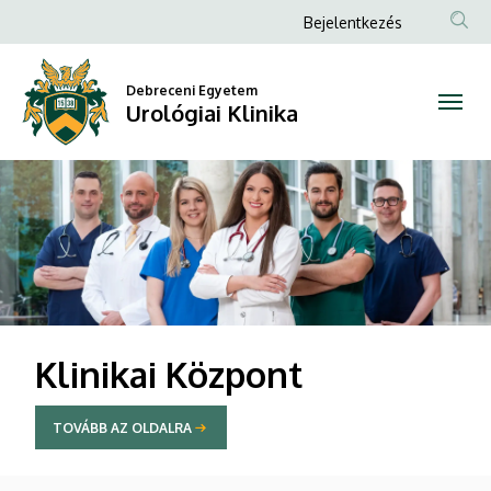
Urológiai
Anonim
Bejelentkezés
Felhasználói
Klinika
fiók
Debreceni Egyetem
Urológiai Klinika
menüje
DIAVETÍTÉS
Klinikai Központ
TOVÁBB AZ OLDALRA