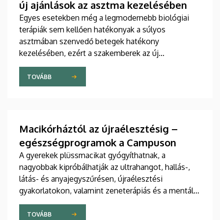
új ajánlások az asztma kezelésében
Egyes esetekben még a legmodernebb biológiai
terápiák sem kellően hatékonyak a súlyos
asztmában szenvedő betegek hatékony
kezelésében, ezért a szakemberek az új
gyógyszerek kifejlesztésére irányuló kutatások
felgyorsítását sürgetik. A témában a közelmúltban
TOVÁBB
jelent meg tanulmány a világ egyik legrangosabb
tudományos folyóiratában. A nemzetközi
együttműködésben készült publikáció egyik
szerzője a Debreceni Egyetem egyetemi tanára.
Macikórháztól az újraélesztésig –
egészségprogramok a Campuson
A gyerekek plüssmacikat gyógyíthatnak, a
nagyobbak kipróbálhatják az ultrahangot, hallás-,
látás- és anyajegyszűrésen, újraélesztési
gyakorlatokon, valamint zeneterápiás és a mentális
egészséget támogató prevenciós foglalkozásokon
is részt vehetnek a július 22-én kezdődő Campus
TOVÁBB