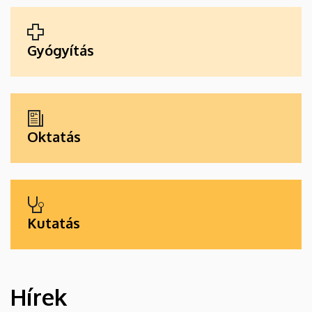
ALKALMAZÁSOK
Gyógyítás
Oktatás
Kutatás
Hírek
HÍREK